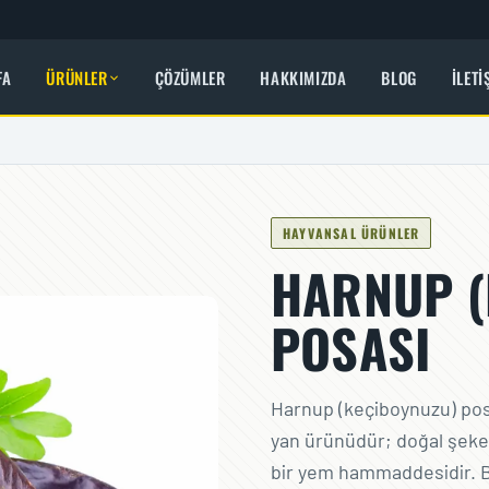
FA
ÜRÜNLER
ÇÖZÜMLER
HAKKIMIZDA
BLOG
İLETI
HAYVANSAL ÜRÜNLER
HARNUP (
POSASI
Harnup (keçiboynuzu) po
yan ürünüdür; doğal şekerle
bir yem hammaddesidir. B