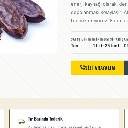
enerji kaynağı olarak, den
depolanması kolaylaşır. A
tedarik ediyoruz; katım or
SATIŞ BIRIMI
MINIMUM SIPARIŞ
AM
Ton
1 tır (~25 ton)
Dö
SIZI ARAYALIM
Tır Bazında Tedarik
Akdeniz kaynaklı; toplu sevkiyat, yurt içi ve