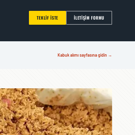
TEKLIF İSTE
İLETIŞIM FORMU
Kabuk alımı sayfasına gidin →