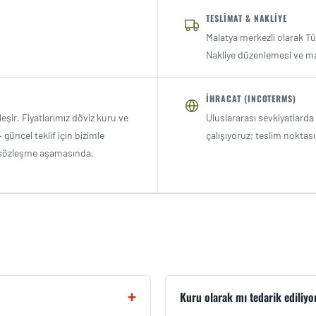
TESLIMAT & NAKLIYE
Malatya merkezli olarak Tür
Nakliye düzenlemesi ve mas
İHRACAT (INCOTERMS)
eşir. Fiyatlarımız döviz kuru ve
Uluslararası sevkiyatlarda
üncel teklif için bizimle
çalışıyoruz; teslim noktası
ve sözleşme aşamasında,
Kuru olarak mı tedarik ediliyo