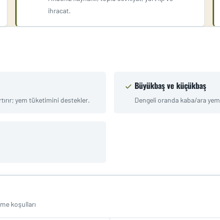
ihracat.
Büyükbaş ve küçükbaş
rtırır; yem tüketimini destekler.
Dengeli oranda kaba/ara yem b
.
eme koşulları