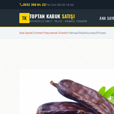
0532 369 94 23
Pzt–Cmt 08:00–18:00
İÇERIĞE GEÇ
TOPTAN KABUK
SATIŞI
TK
ANA SAY
BIYOKÜTLE YAKIT · PELET · GRANÜL TEDARIK
Ana Sayfa
Ürünler
Hayvansal Ürünler
Harnup (Keçiboynuzu) Posası