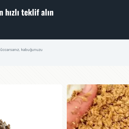
hızlı teklif alın
 tüccarsanız, kabuğunuzu