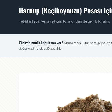
Harnup (Keçiboynuzu) Posası için 
Teklif isteyin veya iletişim formundan detaylı bilgi alın.
Elinizde satılık kabuk mu var?
Kırma tesisi, kuruyemişçi ya da
değerlendirip size dönebiliriz.