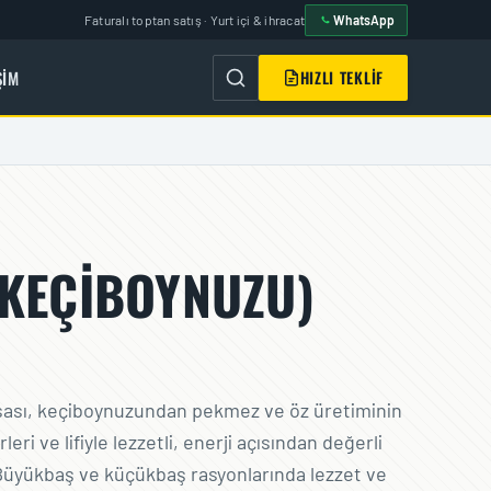
Faturalı toptan satış · Yurt içi & ihracat
WhatsApp
ŞIM
HIZLI TEKLIF
KEÇIBOYNUZU)
sası, keçiboynuzundan pekmez ve öz üretiminin
ri ve lifiyle lezzetli, enerji açısından değerli
üyükbaş ve küçükbaş rasyonlarında lezzet ve