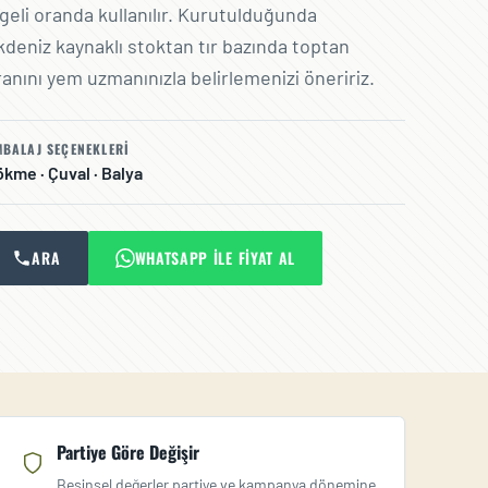
geli oranda kullanılır. Kurutulduğunda
kdeniz kaynaklı stoktan tır bazında toptan
anını yem uzmanınızla belirlemenizi öneririz.
BALAJ SEÇENEKLERI
kme · Çuval · Balya
ARA
WHATSAPP ILE FIYAT AL
Partiye Göre Değişir
Besinsel değerler partiye ve kampanya dönemine